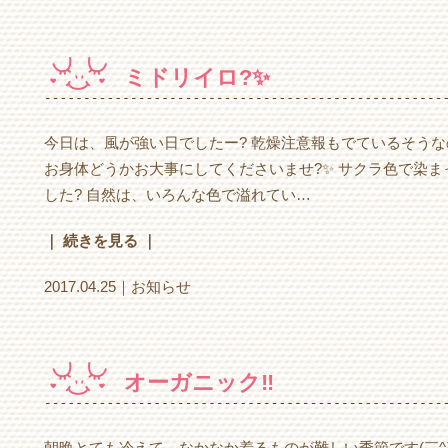
ミドリイロ?✨
今日は、風が強い日でしたー? 乾燥注意報もでているそう
お身体どうかお大事にしてくださいませ?✨ サクラ色で染
した? 自然は、いろんな色で溢れてい…
｜ 続きを見る ｜
2017.04.25｜
お知らせ
オーガニック‼️
朝晩とても冷えて、なかなか着るものが難しい季節です(￣^