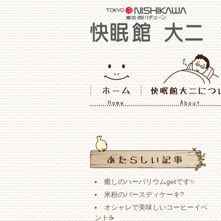
癒しのハーバリウムgetです✨
米粉のバースディケーキ?
オシャレで美味しいコーヒーイベ
ント☕️