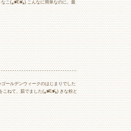
こ(⁎⁍̴̆Ɛ⁍̴̆⁎) こんなに簡単なのに、最
いゴールデンウィークのはじまりでした
、茹でました(⁎⁍̴̆Ɛ⁍̴̆⁎) きな粉と