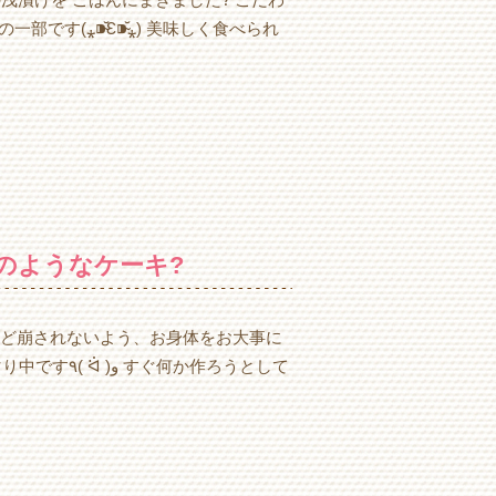
す(⁎⁍̴̆Ɛ⁍̴̆⁎) 美味しく食べられ
のようなケーキ?
、体調など崩されないよう、お身体をお大事に
か作ろうとして