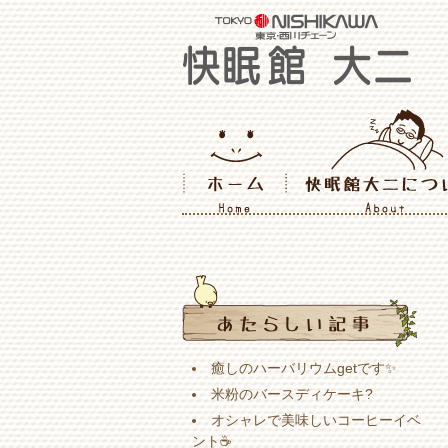
癒しのハーバリウムgetです✨
米粉のバースディケーキ?
オシャレで美味しいコーヒーイベ
ント☕️