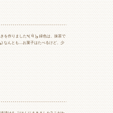
 )و 緑色は、抹茶で
̴̆⁎) なんとも…お菓子はたべるけど、少
漬けを ごはんにまきました? こだわ