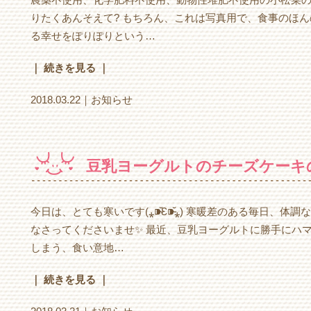
りたくあんそえて? もちろん、これは写真用で、食事のほんの一部で
る幸せをぽりぽりという…
｜ 続きを見る ｜
2018.03.22｜
お知らせ
豆乳ヨーグルトのチーズケーキ
今日は、とても寒いです(⁎⁍̴̆Ɛ⁍̴̆⁎) 寒暖差のある毎日
なさってくださいませ✨ 最近、豆乳ヨーグルトに勝手にハマり中です٩( ᐛ )و すぐ何
しまう、食い意地…
｜ 続きを見る ｜