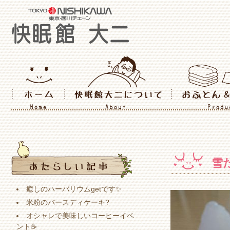
雪
癒しのハーバリウムgetです✨
米粉のバースディケーキ?
オシャレで美味しいコーヒーイベ
ント☕️